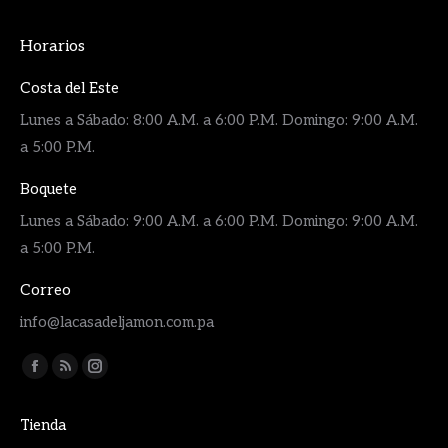
Horarios
Costa del Este
Lunes a Sábado: 8:00 A.M. a 6:00 P.M. Domingo: 9:00 A.M.
a 5:00 P.M.
Boquete
Lunes a Sábado: 9:00 A.M. a 6:00 P.M. Domingo: 9:00 A.M.
a 5:00 P.M.
Correo
info@lacasadeljamon.com.pa
Encuéntranos en:
Facebook
Rss
Instagram
page
page
page
Tienda
opens
opens
opens