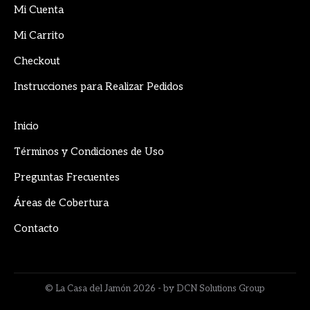
in
in
in
Mi Cuenta
new
new
new
Mi Carrito
window
window
window
Checkout
Instrucciones para Realizar Pedidos
Inicio
Términos y Condiciones de Uso
Preguntas Frecuentes
Áreas de Cobertura
Contacto
© La Casa del Jamón 2026 - by DCN Solutions Group