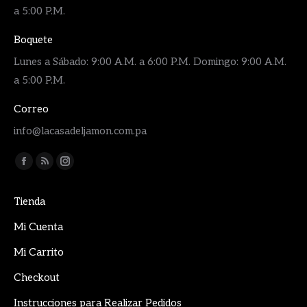
a 5:00 P.M.
Boquete
Lunes a Sábado: 9:00 A.M. a 6:00 P.M. Domingo: 9:00 A.M.
a 5:00 P.M.
Correo
info@lacasadeljamon.com.pa
Encuéntranos en:
Facebook
Rss
Instagram
page
page
page
Tienda
opens
opens
opens
in
in
in
Mi Cuenta
new
new
new
Mi Carrito
window
window
window
Checkout
Instrucciones para Realizar Pedidos