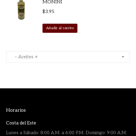
MONINI
$
3.95
Añadir al carrito
– Aceites
×
Horarios
Costa del Este
Lunes a Sábado: 8:00 A.M. a 6:00 P.M. Domingo: 9:00 A.M.