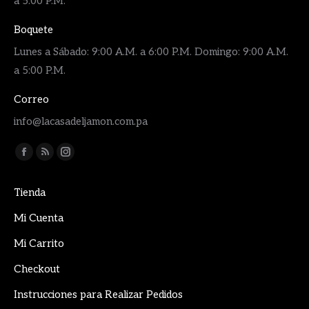
a 5:00 P.M.
Boquete
Lunes a Sábado: 9:00 A.M. a 6:00 P.M. Domingo: 9:00 A.M.
a 5:00 P.M.
Correo
info@lacasadeljamon.com.pa
Encuéntranos en:
Facebook
Rss
Instagram
page
page
page
Tienda
opens
opens
opens
in
in
in
Mi Cuenta
new
new
new
Mi Carrito
window
window
window
Checkout
Instrucciones para Realizar Pedidos