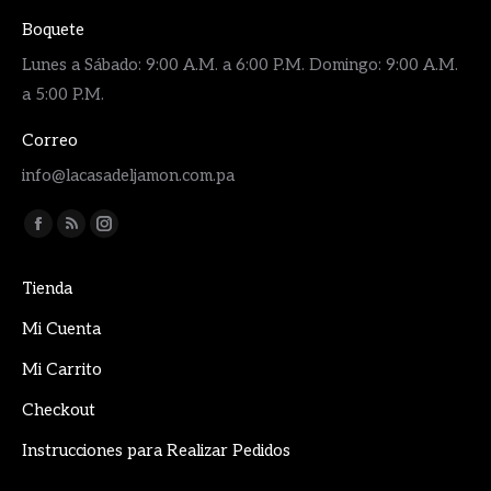
Boquete
Lunes a Sábado: 9:00 A.M. a 6:00 P.M. Domingo: 9:00 A.M.
a 5:00 P.M.
Correo
info@lacasadeljamon.com.pa
Encuéntranos en:
Facebook
Rss
Instagram
page
page
page
Tienda
opens
opens
opens
in
in
in
Mi Cuenta
new
new
new
Mi Carrito
window
window
window
Checkout
Instrucciones para Realizar Pedidos