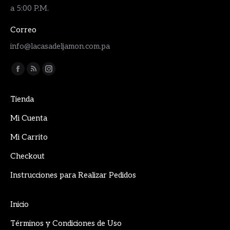
a 5:00 P.M.
Correo
info@lacasadeljamon.com.pa
Encuéntranos en:
Facebook
Rss
Instagram
page
page
page
Tienda
opens
opens
opens
in
in
in
Mi Cuenta
new
new
new
Mi Carrito
window
window
window
Checkout
Instrucciones para Realizar Pedidos
Inicio
Términos y Condiciones de Uso