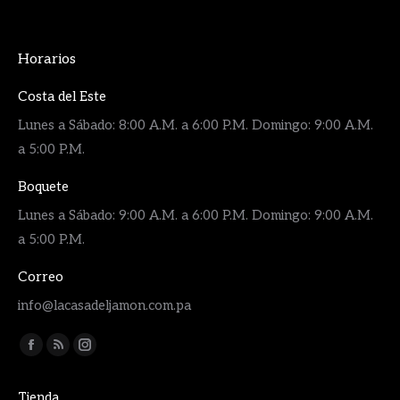
Horarios
Costa del Este
Lunes a Sábado: 8:00 A.M. a 6:00 P.M. Domingo: 9:00 A.M.
a 5:00 P.M.
Boquete
Lunes a Sábado: 9:00 A.M. a 6:00 P.M. Domingo: 9:00 A.M.
a 5:00 P.M.
Correo
info@lacasadeljamon.com.pa
Encuéntranos en:
Facebook
Rss
Instagram
page
page
page
Tienda