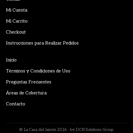
opens
opens
opens
in
in
in
Mi Cuenta
new
new
new
Mi Carrito
window
window
window
Checkout
Instrucciones para Realizar Pedidos
Inicio
Términos y Condiciones de Uso
Preguntas Frecuentes
Áreas de Cobertura
Contacto
© La Casa del Jamón 2026 - by DCN Solutions Group