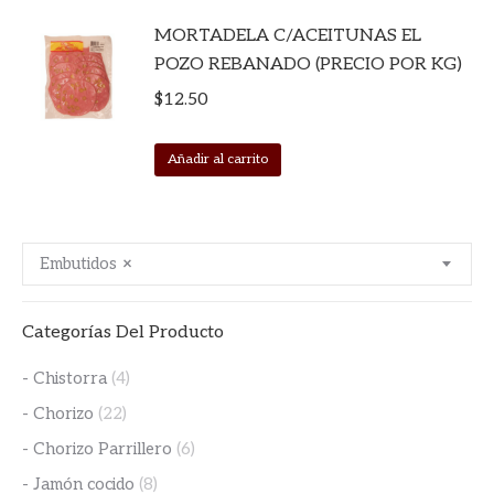
MORTADELA C/ACEITUNAS EL
POZO REBANADO (PRECIO POR KG)
$
12.50
Añadir al carrito
Embutidos
×
Categorías Del Producto
- Chistorra
(4)
- Chorizo
(22)
- Chorizo Parrillero
(6)
- Jamón cocido
(8)