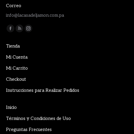
Correo
info@lacasadeljamon.com.pa
Encuéntranos en:
Facebook
Rss
Instagram
page
page
page
Tienda
opens
opens
opens
in
in
in
Mi Cuenta
new
new
new
Mi Carrito
window
window
window
Checkout
Instrucciones para Realizar Pedidos
Inicio
Términos y Condiciones de Uso
Preguntas Frecuentes