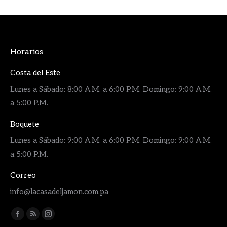
Horarios
Costa del Este
Lunes a Sábado: 8:00 A.M. a 6:00 P.M. Domingo: 9:00 A.M.
a 5:00 P.M.
Boquete
Lunes a Sábado: 9:00 A.M. a 6:00 P.M. Domingo: 9:00 A.M.
a 5:00 P.M.
Correo
info@lacasadeljamon.com.pa
Encuéntranos en:
Facebook
Rss
Instagram