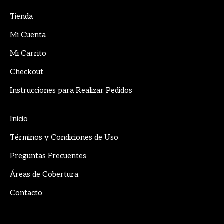
page
page
page
Tienda
opens
opens
opens
in
in
in
Mi Cuenta
new
new
new
Mi Carrito
window
window
window
Checkout
Instrucciones para Realizar Pedidos
Inicio
Términos y Condiciones de Uso
Preguntas Frecuentes
Áreas de Cobertura
Contacto