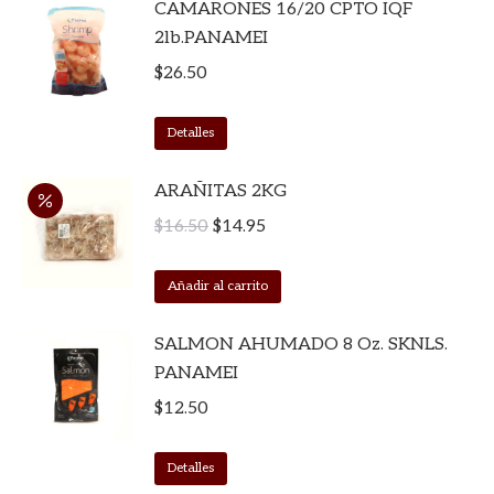
CAMARONES 16/20 CPTO IQF
2lb.PANAMEI
$
26.50
Detalles
ARAÑITAS 2KG
El
El
$
16.50
$
14.95
precio
precio
original
actual
Añadir al carrito
era:
es:
SALMON AHUMADO 8 Oz. SKNLS.
$16.50.
$14.95.
PANAMEI
$
12.50
Detalles