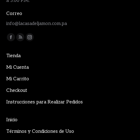
a 5:00 P.M.
Correo
info@lacasadeljamon.com.pa
Encuéntranos en:
Facebook
Rss
Instagram
page
page
page
Tienda
opens
opens
opens
in
in
in
Mi Cuenta
new
new
new
Mi Carrito
window
window
window
Checkout
Instrucciones para Realizar Pedidos
Inicio
Términos y Condiciones de Uso