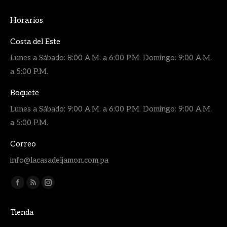
Horarios
Costa del Este
Lunes a Sábado: 8:00 A.M. a 6:00 P.M. Domingo: 9:00 A.M.
a 5:00 P.M.
Boquete
Lunes a Sábado: 9:00 A.M. a 6:00 P.M. Domingo: 9:00 A.M.
a 5:00 P.M.
Correo
info@lacasadeljamon.com.pa
Encuéntranos en:
Facebook
Rss
Instagram
page
page
page
Tienda
opens
opens
opens