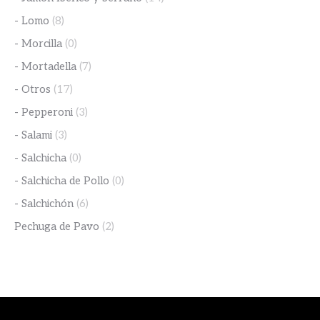
- Lomo
(8)
- Morcilla
(0)
- Mortadella
(7)
- Otros
(17)
- Pepperoni
(3)
- Salami
(3)
- Salchicha
(0)
- Salchicha de Pollo
(0)
- Salchichón
(6)
Pechuga de Pavo
(2)