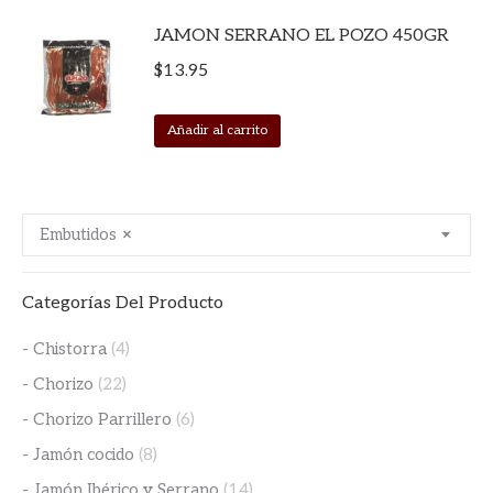
JAMON SERRANO EL POZO 450GR
$
13.95
Añadir al carrito
Embutidos
×
Categorías Del Producto
- Chistorra
(4)
- Chorizo
(22)
- Chorizo Parrillero
(6)
- Jamón cocido
(8)
- Jamón Ibérico y Serrano
(14)