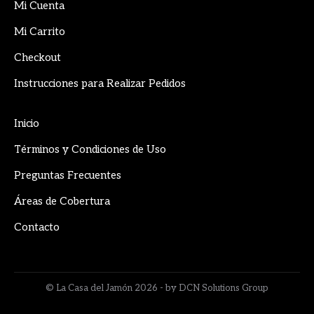
in
in
in
Mi Cuenta
new
new
new
Mi Carrito
window
window
window
Checkout
Instrucciones para Realizar Pedidos
Inicio
Términos y Condiciones de Uso
Preguntas Frecuentes
Áreas de Cobertura
Contacto
© La Casa del Jamón 2026 - by DCN Solutions Group