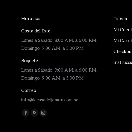
Horarios
Tienda
Mi Cuen
Costa del Este
Lunes a Sábado: 8:00 A.M. a 6:00 P.M.
Mi Carri
Domingo: 9:00 A.M. a 5:00 P.M.
Checkou
Boquete
Instrucci
Lunes a Sábado: 9:00 A.M. a 6:00 P.M.
Domingo: 9:00 A.M. a 5:00 P.M.
Correo
info@lacasadeljamon.com.pa
Encuéntranos en:
Facebook
Rss
Instagram
page
page
page
opens
opens
opens