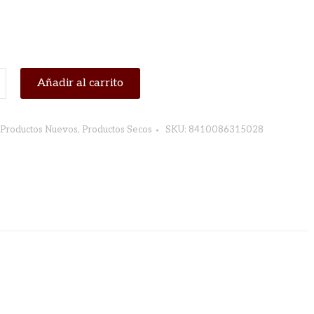
SA
Añadir al carrito
Productos Nuevos
,
Productos Secos
SKU:
8410086315028