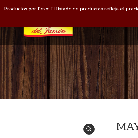
PANAMÁ: 271-4164
BOQUETE: 720-1513
Productos por Peso: El listado de productos refleja el pre
MAY