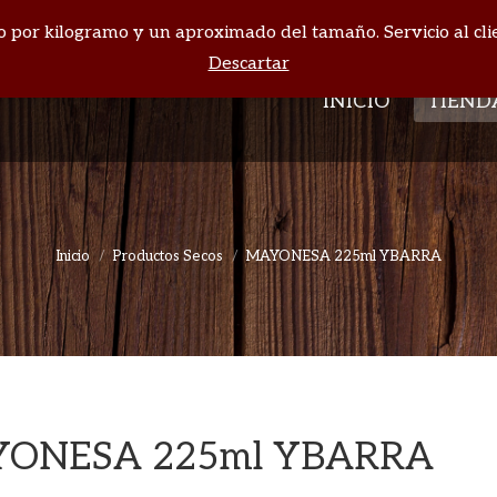
cio por kilogramo y un aproximado del tamaño. Servicio al cli
INICIO
TIEND
Descartar
INICIO
TIEND
Inicio
Productos Secos
MAYONESA 225ml YBARRA
Estás aquí:
ONESA 225ml YBARRA