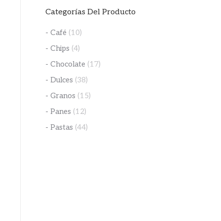
Categorías Del Producto
- Café
(10)
- Chips
(4)
- Chocolate
(17)
- Dulces
(38)
- Granos
(15)
- Panes
(12)
- Pastas
(44)