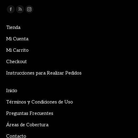
Encuéntranos en:
Facebook
Rss
Instagram
page
page
page
Tienda
opens
opens
opens
in
in
in
Mi Cuenta
new
new
new
Mi Carrito
window
window
window
Checkout
Instrucciones para Realizar Pedidos
Inicio
Términos y Condiciones de Uso
Preguntas Frecuentes
Áreas de Cobertura
Contacto