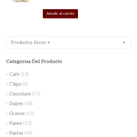
Añadir al carrito
Productos Secos
×
Categorías Del Producto
- Café
(10)
- Chips
(4)
- Chocolate
(17)
- Dulces
(38)
- Granos
(15)
- Panes
(12)
- Pastas
(44)