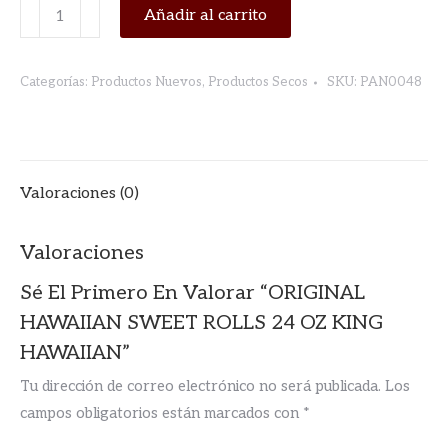
ORIGINAL
Añadir al carrito
HAWAIIAN
SWEET
Categorías:
Productos Nuevos
,
Productos Secos
SKU:
PAN0048
ROLLS
24
OZ
KING
Valoraciones (0)
HAWAIIAN
cantidad
Valoraciones
Sé El Primero En Valorar “ORIGINAL
HAWAIIAN SWEET ROLLS 24 OZ KING
HAWAIIAN”
Tu dirección de correo electrónico no será publicada.
Los
campos obligatorios están marcados con
*