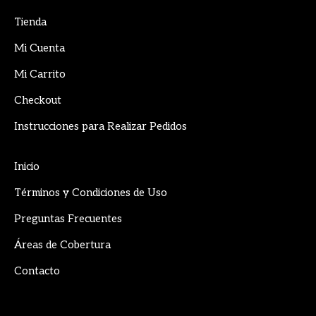
page
page
page
Tienda
opens
opens
opens
in
in
in
Mi Cuenta
new
new
new
Mi Carrito
window
window
window
Checkout
Instrucciones para Realizar Pedidos
Inicio
Términos y Condiciones de Uso
Preguntas Frecuentes
Áreas de Cobertura
Contacto