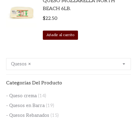
QUESO MOZZARELLA NORTH
BEACH 6LB.
$
22.50
Añadir al carrito
Quesos
×
Categorías Del Producto
- Queso crema
(14)
- Quesos en Barra
(19)
- Quesos Rebanados
(15)