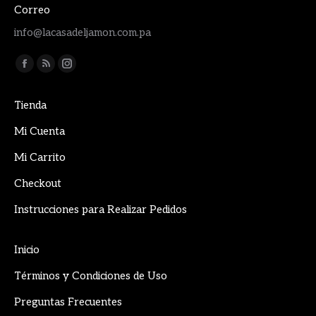
Correo
info@lacasadeljamon.com.pa
Encuéntranos en:
Facebook
Rss
Instagram
page
page
page
Tienda
opens
opens
opens
in
in
in
Mi Cuenta
new
new
new
Mi Carrito
window
window
window
Checkout
Instrucciones para Realizar Pedidos
Inicio
Términos y Condiciones de Uso
Preguntas Frecuentes