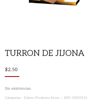
TURRON DE JIJONA
$
2.50
Sin existencias
Categorías:
- Dulces
,
Productos Secos
SKU:
CHD0031