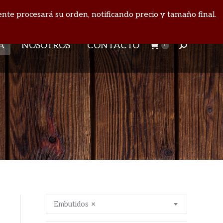
INICIAR SESIÓN
Facebook
Instagram
ente procesará su orden, notificando precio y tamaño final.
A
NOSOTROS
CONTACTO
0
Buscar:
page
page
opens
opens
A
NOSOTROS
CONTACTO
0
Buscar:
in
in
new
new
window
window
Embutidos
×