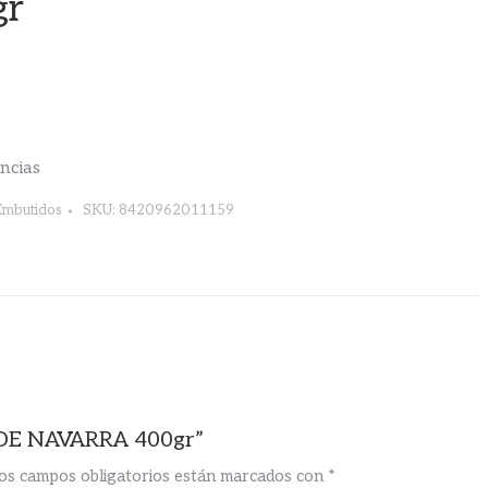
gr
encias
Embutidos
SKU:
8420962011159
 DE NAVARRA 400gr”
os campos obligatorios están marcados con
*