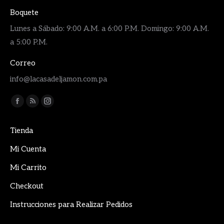
Boquete
Lunes a Sábado: 9:00 A.M. a 6:00 P.M. Domingo: 9:00 A.M.
a 5:00 P.M.
Correo
info@lacasadeljamon.com.pa
Encuéntranos en:
Facebook
Rss
Instagram
page
page
page
Tienda
opens
opens
opens
in
in
in
Mi Cuenta
new
new
new
Mi Carrito
window
window
window
Checkout
Instrucciones para Realizar Pedidos