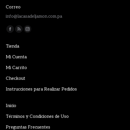
Correo
info@lacasadeljamon.com.pa
Encuéntranos en:
Facebook
Rss
Instagram
page
page
page
Tienda
opens
opens
opens
in
in
in
Mi Cuenta
new
new
new
Mi Carrito
window
window
window
Checkout
Instrucciones para Realizar Pedidos
Inicio
Términos y Condiciones de Uso
Preguntas Frecuentes