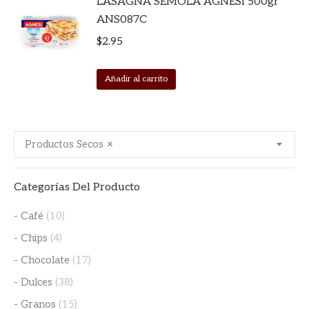
LASAGÑA SEMOLA AGNESI 500gr
ANS087C
$
2.95
Añadir al carrito
Productos Secos
×
Categorías Del Producto
- Café
(10)
- Chips
(4)
- Chocolate
(17)
- Dulces
(38)
- Granos
(15)