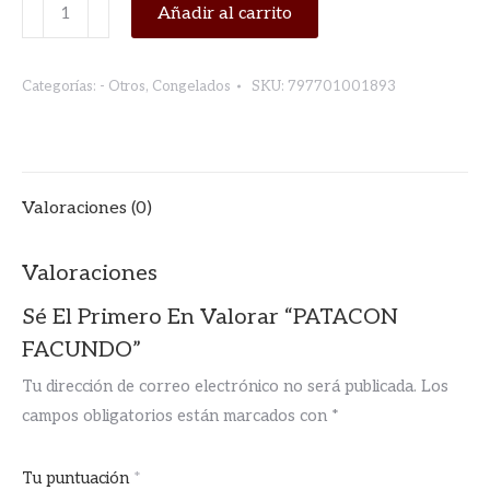
PATACON
Añadir al carrito
FACUNDO
cantidad
Categorías:
- Otros
,
Congelados
SKU:
797701001893
Valoraciones (0)
Valoraciones
Sé El Primero En Valorar “PATACON
FACUNDO”
Tu dirección de correo electrónico no será publicada.
Los
campos obligatorios están marcados con
*
Tu puntuación
*