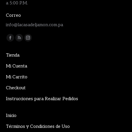
a 5:00 P.M.
Correo
info@lacasadeljamon.com.pa
Encuéntranos en:
Facebook
Rss
Instagram
page
page
page
Tienda
opens
opens
opens
in
in
in
Mi Cuenta
new
new
new
Mi Carrito
window
window
window
Checkout
Instrucciones para Realizar Pedidos
Inicio
Términos y Condiciones de Uso